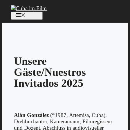
Zum
Inhalt
Menü
springen
Unsere
Gäste/Nuestros
Invitados 2025
Alán González
(*1987, Artemisa, Cuba).
Drehbuchautor, Kameramann, Filmregisseur
und Dozent. Abschluss in audiovisueller